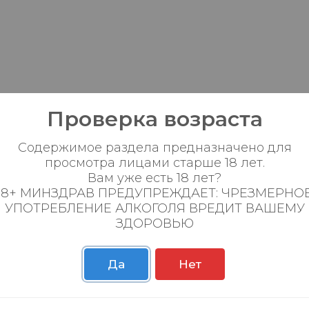
Проверка возраста
Содержимое раздела предназначено для
просмотра лицами старше 18 лет.
пании
Личный кабинет
Вам уже есть 18 лет?
18+ МИНЗДРАВ ПРЕДУПРЕЖДАЕТ: ЧРЕЗМЕРНО
УПОТРЕБЛЕНИЕ АЛКОГОЛЯ ВРЕДИТ ВАШЕМУ
а магазинов
Войти
ЗДОРОВЬЮ
нсии
Зарегистрироваться
сти
Бонусная карта
Да
Нет
ная карта
кты