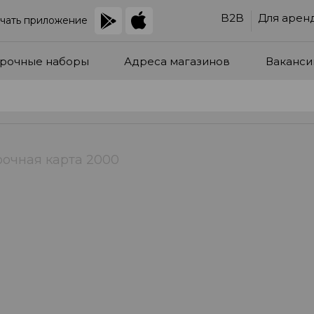
B2B
Для арен
чать приложение
рочные наборы
Адреса магазинов
Ваканси
очная карта 2000