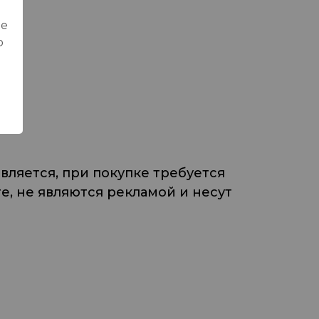
ые
о
ляется, при покупке требуется
, не являются рекламой и несут