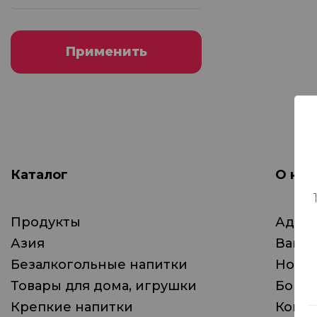
Применить
Каталог
О ком
Продукты
Адрес
Азия
Вака
Безалкогольные напитки
Ново
Товары для дома, игрушки
Бонус
Крепкие напитки
Конта