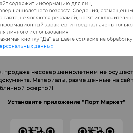
айт содержит информацию для лиц
овершеннолетнего возраста. Сведения, размещенн
а сайте, не являются рекламой, носят исключительн
нформационный характер, и предназначены только
ля личного использования.
ажимая кнопку "Да", вы даёте cогласие на обработку
ерсональных данных
табачной продукции вредит здоровью
я, продажа несовершеннолетним не осуществ
кумента. Материалы, размещенные на сайте
убличной офертой!
Установите приложение "Порт Маркет"