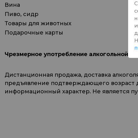
С
Вина
с
Пиво, сидр
н
Товары для животных
и
Подарочные карты
д
Н
п
Чрезмерное употребление алкогольной и 
Дистанционная продажа, доставка алкогол
предъявление подтверждающего возраст до
информационный характер. Не является п